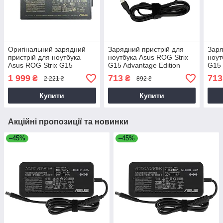
Оригінальний зарядний
Зарядний пристрій для
Заря
пристрій для ноутбука
ноутбука Asus ROG Strix
ноут
Asus ROG Strix G15
G15 Advantage Edition
G15
G513IC, G513IE
G513QY
1 999
713
713
₴
₴
2 221 ₴
892 ₴
Купити
Купити
Акційні пропозиції та новинки
–45%
–45%