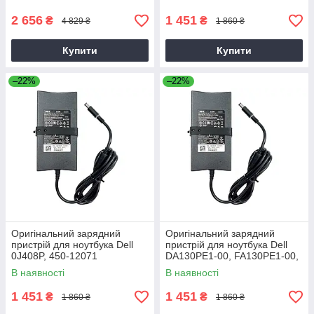
2 656
1 451
₴
₴
4 829 ₴
1 860 ₴
Купити
Купити
–22%
–22%
Оригінальний зарядний
Оригінальний зарядний
пристрій для ноутбука Dell
пристрій для ноутбука Dell
0J408P, 450-12071
DA130PE1-00, FA130PE1-00,
HA130PM160
В наявності
В наявності
1 451
1 451
₴
₴
1 860 ₴
1 860 ₴