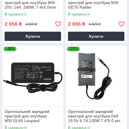
пристрій для ноутбука MSI
пристрій для ноутбука MSI
20V, 14A, 280W, 7.4x5.0mm
GE75 Raider
В наявності
В наявності
2 656
2 656
₴
₴
4 829 ₴
4 829 ₴
Купити
Купити
–45%
–22%
Оригінальний зарядний
Оригінальний зарядний
пристрій для ноутбука
пристрій для ноутбука Dell
MSI GL65 Leopard
19.5V 6.7A 130W 7.4*5.0 pin
Slim (PA-4E)
В наявності
В наявності