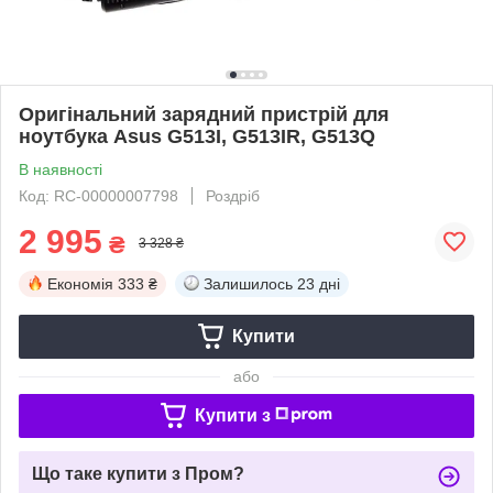
Оригінальний зарядний пристрій для
ноутбука Asus G513I, G513IR, G513Q
В наявності
Код: RC-00000007798
Роздріб
2 995
₴
3 328 ₴
Економія
333 ₴
Залишилось
23 дні
Купити
або
Купити з
Що таке купити з Пром?