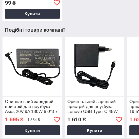
99
₴
Купити
Подібні товари компанії
Оригінальний зарядний
Оригінальний зарядний
Ориг
пристрій для ноутбука
пристрій для ноутбука
прис
Asus 20V 9A 180W 6.0*3.7
Lenovo USB Type-C 45W
19.5
pin (A20-180P1A)
Boxy (ADLX45ULCE2A)
1 695
1 610
1 6
₴
₴
1 884 ₴
Купити
Купити