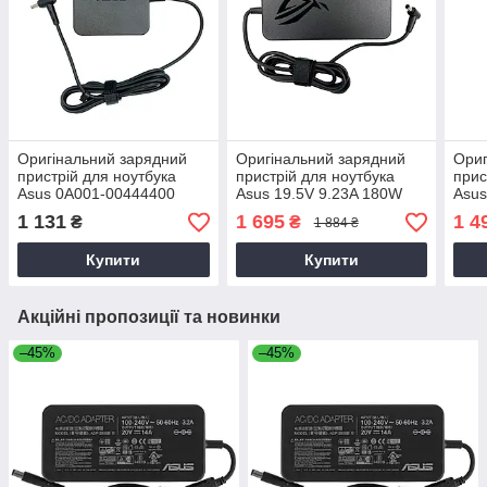
Оригінальний зарядний
Оригінальний зарядний
Ориг
пристрій для ноутбука
пристрій для ноутбука
прис
Asus 0A001-00444400
Asus 19.5V 9.23A 180W
Asus
6.0*3.7 pin Slim Original
004
1 131
1 695
1 4
₴
₴
1 884 ₴
Купити
Купити
Акційні пропозиції та новинки
–45%
–45%