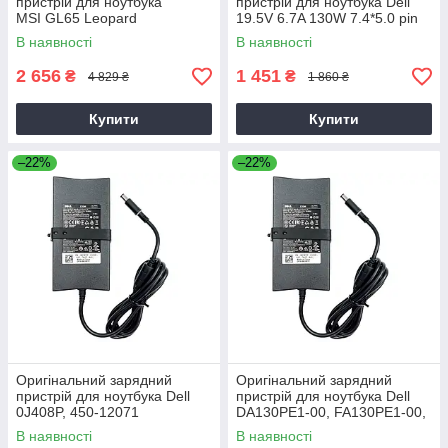
пристрій для ноутбука
пристрій для ноутбука Dell
MSI GL65 Leopard
19.5V 6.7A 130W 7.4*5.0 pin
Slim (PA-4E)
В наявності
В наявності
2 656
1 451
₴
₴
4 829 ₴
1 860 ₴
Купити
Купити
–22%
–22%
Оригінальний зарядний
Оригінальний зарядний
пристрій для ноутбука Dell
пристрій для ноутбука Dell
0J408P, 450-12071
DA130PE1-00, FA130PE1-00,
HA130PM160
В наявності
В наявності