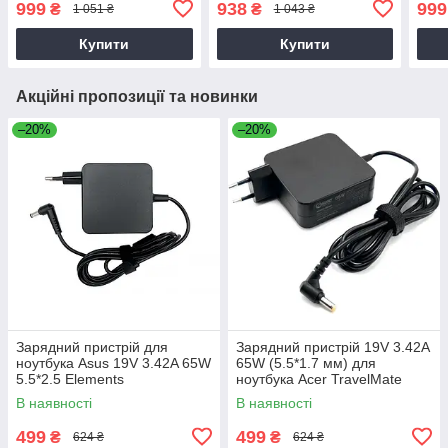
999
938
999
₴
₴
1 051 ₴
1 043 ₴
UX331UA, UX331UN
UX3
Купити
Купити
Акційні пропозиції та новинки
–20%
–20%
Зарядний пристрій для
Зарядний пристрій 19V 3.42A
ноутбука Asus 19V 3.42A 65W
65W (5.5*1.7 мм) для
5.5*2.5 Elements
ноутбука Acer TravelMate
P2510-G2-M
В наявності
В наявності
499
499
₴
₴
624 ₴
624 ₴