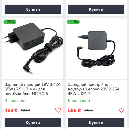
Купити
Купити
–20%
–20%
Зарядний пристрій 19V 3.42A
Зарядний пристрій для
65W (5.5*1.7 мм) для
ноутбука Lenovo 20V 2.25A
ноутбука Acer NITRO 5
45W 4.0*1.7
AN515-31 65
В наявності
В наявності
499
599
₴
₴
624 ₴
749 ₴
Купити
Купити