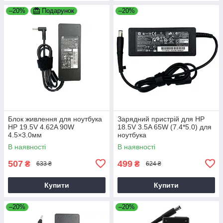
–20%
Подарунок
–20%
Блок живлення для ноутбука
Зарядний пристрій для HP
HP 19.5V 4.62A 90W
18.5V 3.5A 65W (7.4*5.0) для
4.5×3.0мм
ноутбука
В наявності
В наявності
507
499
₴
₴
633 ₴
624 ₴
Купити
Купити
–20%
–20%