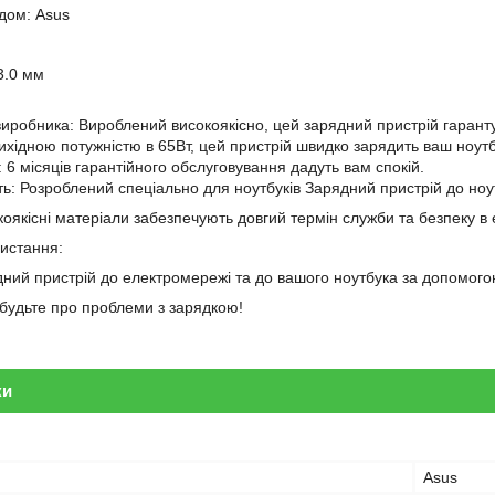
ндом: Asus
3.0 мм
 виробника: Вироблений високоякісно, цей зарядний пристрій гарантує
вихідною потужністю в 65Вт, цей пристрій швидко зарядить ваш ноутб
і: 6 місяців гарантійного обслуговування дадуть вам спокій.
сть: Розроблений спеціально для ноутбуків Зарядний пристрій до н
оякісні матеріали забезпечують довгий термін служби та безпеку в 
ристання:
дний пристрій до електромережі та до вашого ноутбука за допомогою
забудьте про проблеми з зарядкою!
ки
Asus