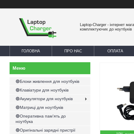
Laptop-Charger - інтернет маг
комплектуючих до ноутбуків
ГОЛОВНА
ПРО НАС
ОПЛАТА
🟢Блоки живлення для ноутбуків
🟢Клавіатури для ноутбуків
🟢Акумулятори для ноутбуків
🟢Матриці для ноутбуків
🟢Оперативна пам'ять до
ноутбука
🟢Оригінальні зарядні пристрії