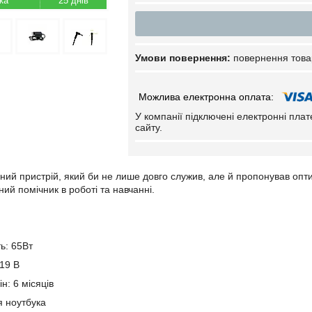
25 днів
повернення това
У компанії підключені електронні пла
сайту.
ний пристрій, який би не лише довго служив, але й пропонував опт
ий помічник в роботі та навчанні.
ь: 65Вт
 19 В
н: 6 місяців
я ноутбука