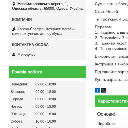
Сумісність з бре
Новомиколаївська дорога, 1,
Одеська область, 65000, Одеса, Україна
Стан: Новий
Тип роз'єму: 4.5x
Переваги:
Laptop-Charger - інтернет магазин
1. Надійність від
комплектуючих до ноутбуків
2. Потужність: З 
3. Гарантія якост
4. Повна сумісні
Менеджер
Використані висок
Інструкція з вико
Графік роботи
Під'єднайте заря
Купіть зараз та 
Понеділок
09:00
18:00
Вівторок
09:00
18:00
Середа
09:00
18:00
Характеристи
Четвер
09:00
18:00
Основні
Пʼятниця
09:00
18:00
Субота
10:00
16:00
Виробник