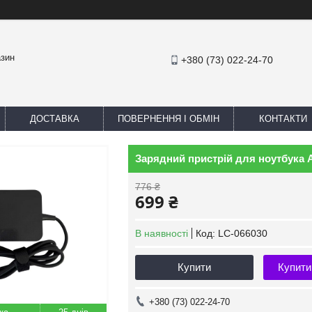
азин
+380 (73) 022-24-70
ДОСТАВКА
ПОВЕРНЕННЯ І ОБМІН
КОНТАКТИ
Зарядний пристрій для ноутбука 
776 ₴
699 ₴
В наявності
Код:
LC-066030
Купити
Купити
+380 (73) 022-24-70