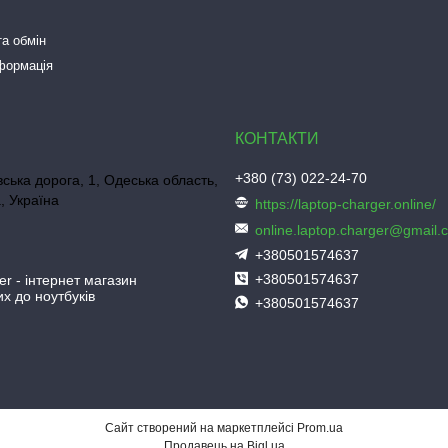
а обмін
нформація
+380 (73) 022-24-70
ська дорога, 1, Одеська область,
, Україна
https://laptop-charger.online/
online.laptop.charger@gmail.
+380501574637
+380501574637
er - інтернет магазин
х до ноутбуків
+380501574637
Сайт створений на маркетплейсі
Prom.ua
Продавець на Bigl.ua