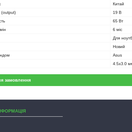
к
Китай
 (output)
19 В
сть
65 Вт
мін
6 міс
Для ноут
Новий
ендом
Asus
4.5x3.0 м
ля замовлення
НФОРМАЦІЯ