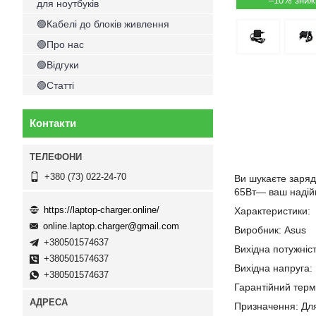
–10%
для ноутбуків
🟢Кабелі до блоків живлення
🟢Про нас
🟢Відгуки
🟢Статті
Контакти
+380 (73) 022-24-70
Ви шукаєте заряд
65Вт— ваш надійн
https://laptop-charger.online/
Характеристики:
online.laptop.charger@gmail.com
Виробник: Asus
+380501574637
Вихідна потужніст
+380501574637
Вихідна напруга:
+380501574637
Гарантійний термі
Призначення: Дл