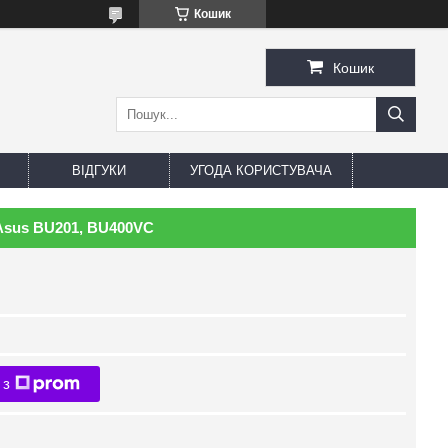
Кошик
Кошик
ВІДГУКИ
УГОДА КОРИСТУВАЧА
Asus BU201, BU400VC
 з