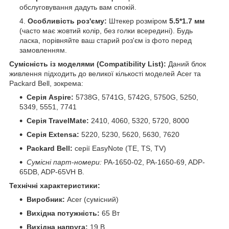
обслуговування дадуть вам спокій.
Особливість роз'єму:
Штекер розміром
5.5*1.7 мм
(часто має жовтий колір, без голки всередині). Будь
ласка, порівняйте ваш старий роз'єм із фото перед
замовленням.
Сумісність із моделями (Compatibility List):
Даний блок
живлення підходить до великої кількості моделей Acer та
Packard Bell, зокрема:
Серія Aspire:
5738G, 5741G, 5742G, 5750G, 5250,
5349, 5551, 7741
Серія TravelMate:
2410, 4060, 5320, 5720, 8000
Серія Extensa:
5220, 5230, 5620, 5630, 7620
Packard Bell:
серії EasyNote (TE, TS, TV)
Сумісні парт-номери:
PA-1650-02, PA-1650-69, ADP-
65DB, ADP-65VH B.
Технічні характеристики:
Виробник:
Acer (сумісний)
Вихідна потужність:
65 Вт
Вихідна напруга:
19 В