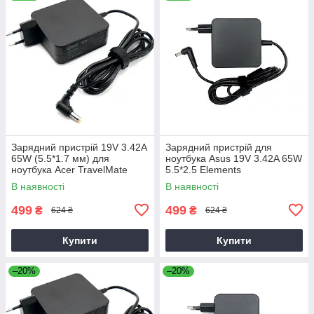
Зарядний пристрій 19V 3.42A
Зарядний пристрій для
65W (5.5*1.7 мм) для
ноутбука Asus 19V 3.42A 65W
ноутбука Acer TravelMate
5.5*2.5 Elements
P2510-G2-M
В наявності
В наявності
499
499
₴
₴
624 ₴
624 ₴
Купити
Купити
–20%
–20%