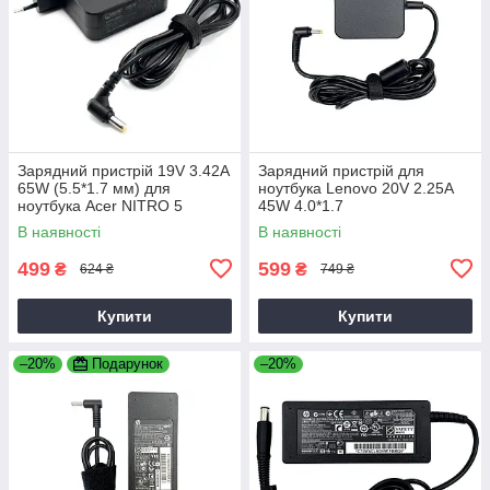
Зарядний пристрій 19V 3.42A
Зарядний пристрій для
65W (5.5*1.7 мм) для
ноутбука Lenovo 20V 2.25A
ноутбука Acer NITRO 5
45W 4.0*1.7
AN515-31 65
В наявності
В наявності
499
599
₴
₴
624 ₴
749 ₴
Купити
Купити
–20%
Подарунок
–20%