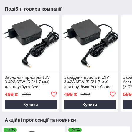
Подібні товари компанії
Зарядний пристрій 19V
Зарядний пристрій 19V
Заря
3.42A 65W (5.5*1.7 мм)
3.42A 65W (5.5*1.7 мм)
Acer
для ноутбука Acer
для ноутбука Acer Aspire
(3.0
TimelineX 5820TG
5750, 5750G, 5750Z
Acer
499
499
599
₴
₴
624 ₴
624 ₴
Купити
Купити
Акційні пропозиції та новинки
–20%
–20%