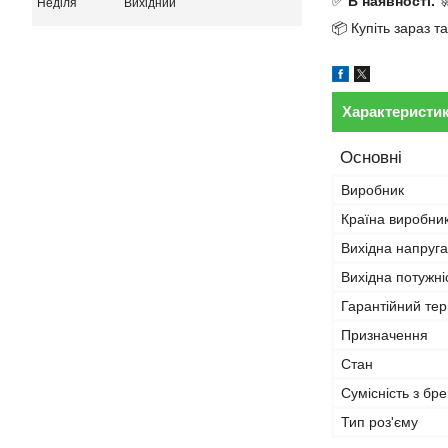
✅
В наявності.

Неділя
Вихідний
📦 Купіть зараз 
Характеристи
Основні
Виробник
Країна виробни
Вихідна напруга
Вихідна потужні
Гарантійний тер
Призначення
Стан
Сумісність з бр
Тип роз'єму