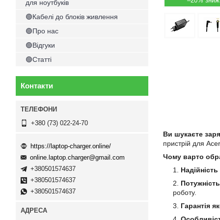
–20%
для ноутбуків
🟢Кабелі до блоків живлення
🟢Про нас
🟢Відгуки
🟢Статті
Контакти
+380 (73) 022-24-70
Ви шукаєте заря
пристрій для Acer
https://laptop-charger.online/
Чому варто обр
online.laptop.charger@gmail.com
+380501574637
Надійність
+380501574637
Потужність
+380501574637
роботу.
Гарантія як
Особливіст