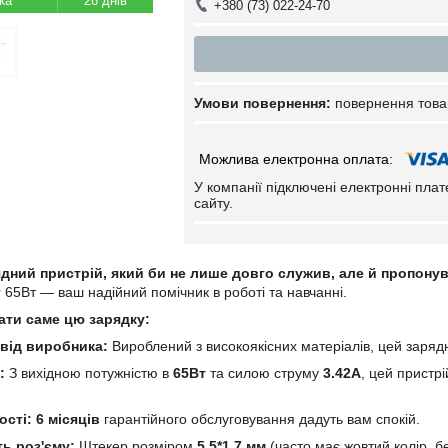
26 днів
+380 (73) 022-24-70
повернення това
У компанії підключені електронні пла
сайту.
дний пристрій, який би не лише довго служив, але й пропону
 65Вт — ваш надійний помічник в роботі та навчанні.
ати саме цю зарядку:
 від виробника:
Вироблений з високоякісних матеріалів, цей зарядни
:
З вихідною потужністю в
65Вт
та силою струму
3.42А
, цей пристр
ості:
6 місяців
гарантійного обслуговування дадуть вам спокій.
ь роз'єму:
Штекер розміром
5.5*1.7 мм
(часто має жовтий колір, б