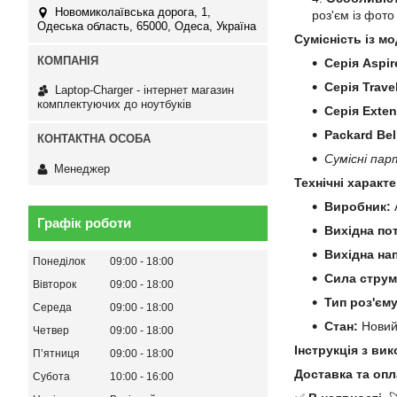
Новомиколаївська дорога, 1,
роз'єм із фот
Одеська область, 65000, Одеса, Україна
Сумісність із мо
Серія Aspir
Серія Trave
Laptop-Charger - інтернет магазин
комплектуючих до ноутбуків
Серія Exten
Packard Bel
Сумісні пар
Менеджер
Технічні характ
Виробник:
A
Графік роботи
Вихідна по
Вихідна на
Понеділок
09:00
18:00
Сила струм
Вівторок
09:00
18:00
Тип роз'єму
Середа
09:00
18:00
Стан:
Нови
Четвер
09:00
18:00
Інструкція з ви
Пʼятниця
09:00
18:00
Доставка та опл
Субота
10:00
16:00