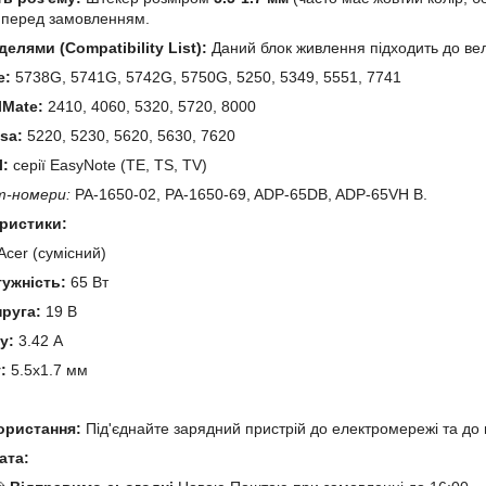
о перед замовленням.
делями (Compatibility List):
Даний блок живлення підходить до вели
e:
5738G, 5741G, 5742G, 5750G, 5250, 5349, 5551, 7741
lMate:
2410, 4060, 5320, 5720, 8000
sa:
5220, 5230, 5620, 5630, 7620
l:
серії EasyNote (TE, TS, TV)
т-номери:
PA-1650-02, PA-1650-69, ADP-65DB, ADP-65VH B.
еристики:
cer (сумісний)
тужність:
65 Вт
пруга:
19 В
у:
3.42 А
:
5.5x1.7 мм
й
користання:
Під'єднайте зарядний пристрій до електромережі та до 
ата: