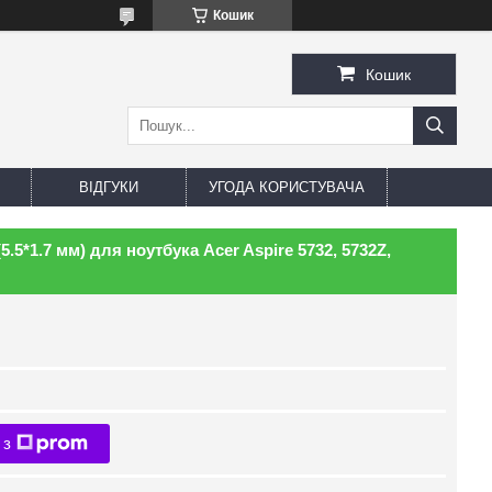
Кошик
Кошик
ВІДГУКИ
УГОДА КОРИСТУВАЧА
.5*1.7 мм) для ноутбука Acer Aspire 5732, 5732Z,
 з