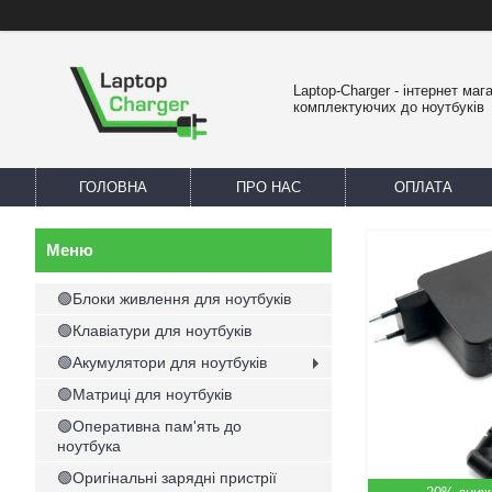
Laptop-Charger - інтернет маг
комплектуючих до ноутбуків
ГОЛОВНА
ПРО НАС
ОПЛАТА
🟢Блоки живлення для ноутбуків
🟢Клавіатури для ноутбуків
🟢Акумулятори для ноутбуків
🟢Матриці для ноутбуків
🟢Оперативна пам'ять до
ноутбука
🟢Оригінальні зарядні пристрії