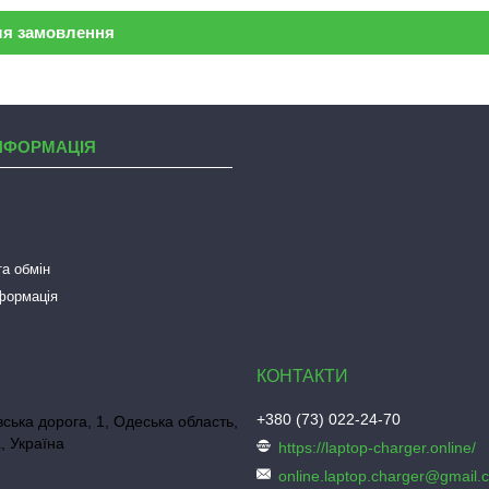
ля замовлення
НФОРМАЦІЯ
а обмін
нформація
+380 (73) 022-24-70
ська дорога, 1, Одеська область,
, Україна
https://laptop-charger.online/
online.laptop.charger@gmail.