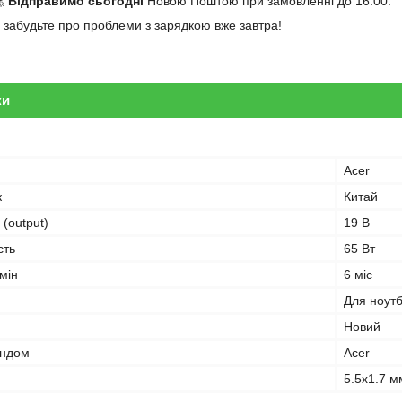

Відправимо сьогодні
Новою Поштою при замовленні до 16:00.
та забудьте про проблеми з зарядкою вже завтра!
ки
Acer
к
Китай
 (output)
19 В
сть
65 Вт
мін
6 міс
Для ноут
Новий
ендом
Acer
5.5x1.7 м