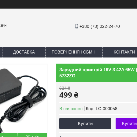
азин
+380 (73) 022-24-70
ДОСТАВКА
ПОВЕРНЕННЯ І ОБМІН
КОНТАКТИ
Зарядний пристрій 19V 3.42A 65W (5
5732ZG
624 ₴
499 ₴
В наявності
Код:
LC-000058
Купити
Купити