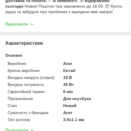
Доставка та оплата:
✅
В наявності.
🚀
Відправимо
сьогодні
Новою Поштою при замовленні до 16:00. 📦 Купіть
зараз та забудьте про проблеми з зарядкою вже завтра!
Приховати
Характеристики
Основні
Виробник
Acer
Країна виробник
Китай
Вихідна напруга (output)
19 В
Вихідна потужність
45 Вт
Гарантійний термін
6 міс
Призначення
Для ноутбука
Стан
Новий
Сумісність з брендом
Acer
Тип роз'єму
3.0x1.1 мм
Приховати