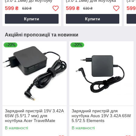
(3.0*1.1мм) до ноутбуку
(3.0*1.1мм) для ноутбука
(3.0
Acer Travelmate Spin
Acer Chromebook 13 CB5-
Acer
599
599
599
₴
₴
630 ₴
630 ₴
B118-G2-R ( N16Q15 )
311P
171
Купити
Купити
Акційні пропозиції та новинки
–20%
–20%
Зарядний пристрій 19V 3.42A
Зарядний пристрій для
65W (5.5*1.7 мм) для
ноутбука Asus 19V 3.42A 65W
ноутбука Acer TravelMate
5.5*2.5 Elements
P2510-G2-M
В наявності
В наявності