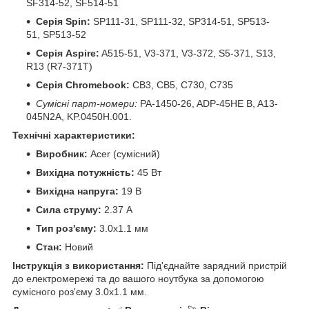
SF314-52, SF514-51
Серія Spin:
SP111-31, SP111-32, SP314-51, SP513-
51, SP513-52
Серія Aspire:
A515-51, V3-371, V3-372, S5-371, S13,
R13 (R7-371T)
Серія Chromebook:
CB3, CB5, C730, C735
Сумісні парт-номери:
PA-1450-26, ADP-45HE B, A13-
045N2A, KP.0450H.001.
Технічні характеристики:
Виробник:
Acer (сумісний)
Вихідна потужність:
45 Вт
Вихідна напруга:
19 В
Сила струму:
2.37 А
Тип роз'єму:
3.0x1.1 мм
Стан:
Новий
Інструкція з використання:
Під'єднайте зарядний пристрій
до електромережі та до вашого ноутбука за допомогою
сумісного роз'єму 3.0x1.1 мм.