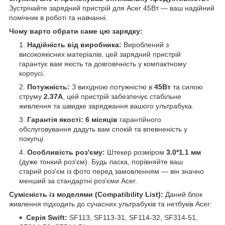
Зустрічайте зарядний пристрій для Acer 45Вт — ваш надійний
помічник в роботі та навчанні.
Чому варто обрати саме цю зарядку:
Надійність від виробника:
Вироблений з
високоякісних матеріалів, цей зарядний пристрій
гарантує вам якість та довговічність у компактному
корпусі.
Потужність:
З вихідною потужністю в
45Вт
та силою
струму
2.37А
, цей пристрій забезпечує стабільне
живлення та швидке заряджання вашого ультрабука.
Гарантія якості:
6 місяців
гарантійного
обслуговування дадуть вам спокій та впевненість у
покупці.
Особливість роз'єму:
Штекер розміром
3.0*1.1 мм
(дуже тонкий роз'єм). Будь ласка, порівняйте ваш
старий роз'єм із фото перед замовленням — він значно
менший за стандартні роз'єми Acer.
Сумісність із моделями (Compatibility List):
Даний блок
живлення підходить до сучасних ультрабуків та нетбуків Acer:
Серія Swift:
SF113, SF113-31, SF114-32, SF314-51,