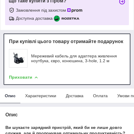
Що таке купити з Пром?
Замовлення під захистом
Доступна доставка
При купівлі цього товару отримайте подарунок
Мережевий кабель для адаптера живлення
ноутбука, євро, конюшина, 3-hole, 1.2 м
Приховати
Опис
Характеристики
Доставка
Оплата
Умови п
Опис
Ви шукаєте зарядний пристрій, який би не лише довго
служив, але й пропонував оптимальну продуктивність?