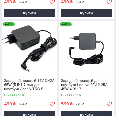
499
499
₴
₴
624 ₴
624 ₴
Купити
Купити
–20%
–20%
Зарядний пристрій 19V 3.42A
Зарядний пристрій для
65W (5.5*1.7 мм) для
ноутбука Lenovo 20V 2.25A
ноутбука Acer NITRO 5
45W 4.0*1.7
AN515-31 65
В наявності
В наявності
499
599
₴
₴
624 ₴
749 ₴
Купити
Купити