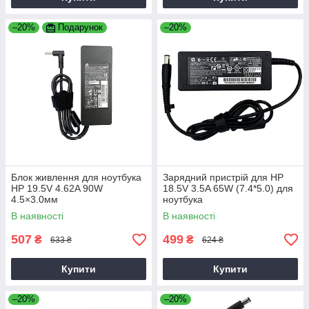
–20%
Подарунок
–20%
Блок живлення для ноутбука
Зарядний пристрій для HP
HP 19.5V 4.62A 90W
18.5V 3.5A 65W (7.4*5.0) для
4.5×3.0мм
ноутбука
В наявності
В наявності
507
499
₴
₴
633 ₴
624 ₴
Купити
Купити
–20%
–20%