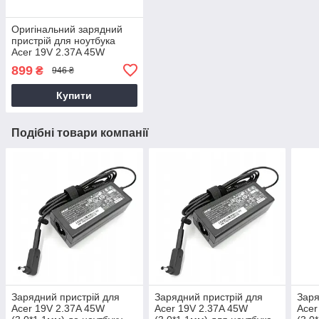
Оригінальний зарядний
пристрій для ноутбука
Acer 19V 2.37A 45W
3.0*1.1 (PA-1450-26)
899
₴
946 ₴
Купити
Подібні товари компанії
Зарядний пристрій для
Зарядний пристрій для
Заря
Acer 19V 2.37A 45W
Acer 19V 2.37A 45W
Acer