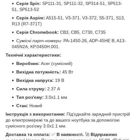
Серія Spin:
SP111-31, SP111-32, SP314-51, SP513-
51, SP513-52
Серія Aspire:
A515-51, V3-371, V3-372, S5-371, S13,
R13 (R7-371T)
Серія Chromebook:
CB3, CB5, C730, C735
Сумісні парт-номери:
PA-1450-26, ADP-45HE B, A13-
045N2A, KP.0450H.001.
Технічні характеристики:
Виробник:
Acer (сумісний)
Вихідна потужність:
45 Вт
Вихідна напруга:
19 В
Сила струму:
2.37 А
Тип роз'єму:
3.0x1.1 мм
Стан:
Новий
Інструкція з використання:
Під'єднайте зарядний пристрій
до електромережі та до вашого ноутбука за допомогою
сумісного роз'єму 3.0x1.1 мм.
Доставка та оплата:
✅
В наявності.
🚀
Відправимо