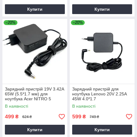
Купити
Купити
–20%
–20%
Зарядний пристрій 19V 3.42A
Зарядний пристрій для
65W (5.5*1.7 мм) для
ноутбука Lenovo 20V 2.25A
ноутбука Acer NITRO 5
45W 4.0*1.7
AN515-31 65
В наявності
В наявності
499
599
₴
₴
624 ₴
749 ₴
Купити
Купити