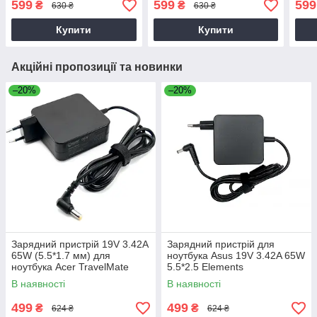
599
599
599
₴
₴
630 ₴
630 ₴
Купити
Купити
Акційні пропозиції та новинки
–20%
–20%
Зарядний пристрій 19V 3.42A
Зарядний пристрій для
65W (5.5*1.7 мм) для
ноутбука Asus 19V 3.42A 65W
ноутбука Acer TravelMate
5.5*2.5 Elements
P2510-G2-M
В наявності
В наявності
499
499
₴
₴
624 ₴
624 ₴