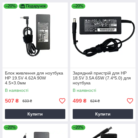
–20%
Подарунок
–20%
Блок живлення для ноутбука
Зарядний пристрій для HP
HP 19.5V 4.62A 90W
18.5V 3.5A 65W (7.4*5.0) для
4.5×3.0мм
ноутбука
В наявності
В наявності
507
499
₴
₴
633 ₴
624 ₴
Купити
Купити
–20%
–20%