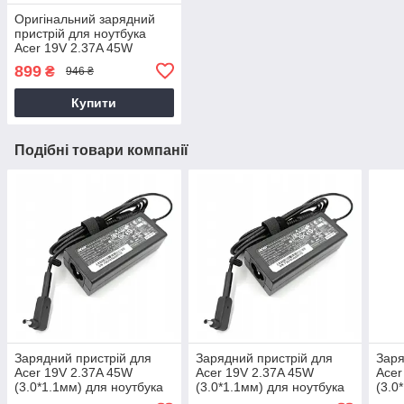
Оригінальний зарядний
пристрій для ноутбука
Acer 19V 2.37A 45W
3.0*1.1 (PA-1450-26)
899
₴
946 ₴
Купити
Подібні товари компанії
Зарядний пристрій для
Зарядний пристрій для
Заря
Acer 19V 2.37A 45W
Acer 19V 2.37A 45W
Acer
(3.0*1.1мм) для ноутбука
(3.0*1.1мм) для ноутбука
(3.0
Acer Aspire 5 A514-52
Acer Aspire 5 A514-53
Acer