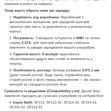
помічник в роботі та навчанні.
Чому варто обрати саме цю зарядку:
Надійність від виробника:
Вироблений з
високоякісних матеріалів, цей зарядний пристрій
гарантує вам якість та довговічність у компактному
корпусі.
Потужність:
З вихідною потужністю в
45Вт
та силою
струму
2.37А
, цей пристрій забезпечує стабільне
живлення та швидке заряджання вашого ультрабука.
Гарантія якості:
6 місяців
гарантійного
обслуговування дадуть вам спокій та впевненість у
покупці.
Особливість роз'єму:
Штекер розміром
3.0*1.1 мм
(дуже тонкий роз'єм). Будь ласка, порівняйте ваш
старий роз'єм із фото перед замовленням — він значно
менший за стандартні роз'єми Acer.
Сумісність із моделями (Compatibility List):
Даний блок
живлення підходить до сучасних ультрабуків та нетбуків Acer:
Серія Swift:
SF113, SF113-31, SF114-32, SF314-51,
SF314-52, SF514-51