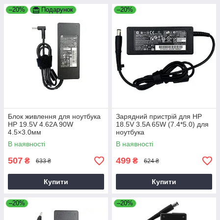
–20%
Подарунок
–20%
Блок живлення для ноутбука
Зарядний пристрій для HP
HP 19.5V 4.62A 90W
18.5V 3.5A 65W (7.4*5.0) для
4.5×3.0мм
ноутбука
В наявності
В наявності
507
499
₴
₴
633 ₴
624 ₴
Купити
Купити
–20%
–20%