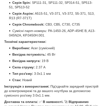
Серія Spin:
SP111-31, SP111-32, SP314-51, SP513-
51, SP513-52
Серія Aspire:
A515-51, V3-371, V3-372, S5-371, S13,
R13 (R7-371T)
Серія Chromebook:
CB3, CB5, C730, C735
Сумісні парт-номери:
PA-1450-26, ADP-45HE B, A13-
045N2A, KP.0450H.001.
Технічні характеристики:
Виробник:
Acer (сумісний)
Вихідна потужність:
45 Вт
Вихідна напруга:
19 В
Сила струму:
2.37 А
Тип роз'єму:
3.0x1.1 мм
Стан:
Новий
Інструкція з використання:
Під'єднайте зарядний пристрій
до електромережі та до вашого ноутбука за допомогою
сумісного роз'єму 3.0x1.1 мм.
Доставка та оплата:
✅
В наявності.
🚀
Відправимо