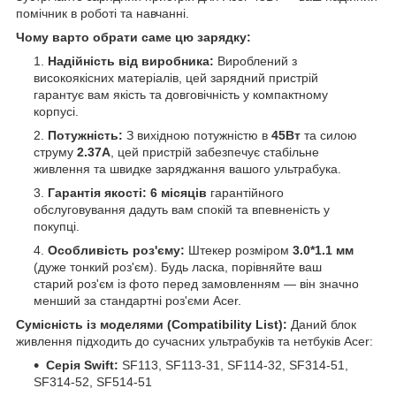
помічник в роботі та навчанні.
Чому варто обрати саме цю зарядку:
Надійність від виробника:
Вироблений з
високоякісних матеріалів, цей зарядний пристрій
гарантує вам якість та довговічність у компактному
корпусі.
Потужність:
З вихідною потужністю в
45Вт
та силою
струму
2.37А
, цей пристрій забезпечує стабільне
живлення та швидке заряджання вашого ультрабука.
Гарантія якості:
6 місяців
гарантійного
обслуговування дадуть вам спокій та впевненість у
покупці.
Особливість роз'єму:
Штекер розміром
3.0*1.1 мм
(дуже тонкий роз'єм). Будь ласка, порівняйте ваш
старий роз'єм із фото перед замовленням — він значно
менший за стандартні роз'єми Acer.
Сумісність із моделями (Compatibility List):
Даний блок
живлення підходить до сучасних ультрабуків та нетбуків Acer:
Серія Swift:
SF113, SF113-31, SF114-32, SF314-51,
SF314-52, SF514-51