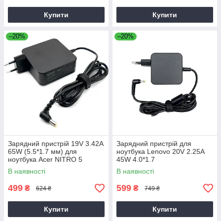
Купити
Купити
–20%
–20%
Зарядний пристрій 19V 3.42A
Зарядний пристрій для
65W (5.5*1.7 мм) для
ноутбука Lenovo 20V 2.25A
ноутбука Acer NITRO 5
45W 4.0*1.7
AN515-31 65
В наявності
В наявності
499
599
₴
₴
624 ₴
749 ₴
Купити
Купити