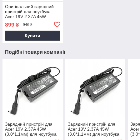
Оригінальний зарядний
пристрій для ноутбука
Acer 19V 2.37A 45W
3.0*1.1 (PA-1450-26)
899
₴
946 ₴
Купити
Подібні товари компанії
Зарядний пристрій для
Зарядний пристрій для
Заря
Acer 19V 2.37A 45W
Acer 19V 2.37A 45W
Acer
(3.0*1.1мм) для ноутбука
(3.0*1.1мм) для ноутбука
(3.0
Acer Aspire 3 A315-23
Acer Aspire 3 A315-34
Acer