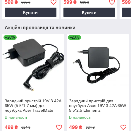
599
599
599
₴
₴
630 ₴
630 ₴
Купити
Купити
Акційні пропозиції та новинки
–20%
–20%
Зарядний пристрій 19V 3.42A
Зарядний пристрій для
65W (5.5*1.7 мм) для
ноутбука Asus 19V 3.42A 65W
ноутбука Acer TravelMate
5.5*2.5 Elements
P2510-G2-M
В наявності
В наявності
499
499
₴
₴
624 ₴
624 ₴