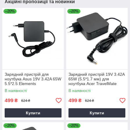
Акційні пропозиції та новинки
–20%
–20%
Зарядний пристрій для
Зарядний пристрій 19V 3.42A
ноутбука Asus 19V 3.42A 65W
65W (5.5*1.7 мм) для
5.5*2.5 Elements
ноутбука Acer TravelMate
P2510-G2-M
В наявності
В наявності
499
499
₴
₴
624 ₴
624 ₴
Купити
Купити
–20%
–20%