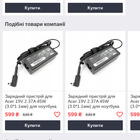
Купити
Купити
Подібні товари компанії
Зарядний пристрій для
Зарядний пристрій для
Заря
Acer 19V 2.37A 45W
Acer 19V 2.37A 45W
Acer
(3.0*1.1мм) для ноутбука
(3.0*1.1мм) для ноутбука
(3.0
Acer Aspire 3 A315-22
Acer Aspire 3 A315-23
Acer
599
599
599
₴
₴
630 ₴
630 ₴
Купити
Купити