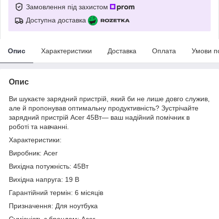
Замовлення під захистом
Доступна доставка
Опис
Характеристики
Доставка
Оплата
Умови п
Опис
Ви шукаєте зарядний пристрій, який би не лише довго служив,
але й пропонував оптимальну продуктивність? Зустрічайте
зарядний пристрій Acer 45Вт— ваш надійний помічник в
роботі та навчанні.
Характеристики:
Виробник: Acer
Вихідна потужність: 45Вт
Вихідна напруга: 19 В
Гарантійний термін: 6 місяців
Призначення: Для ноутбука
Сумісність з брендом: Acer