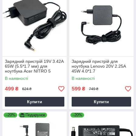
Зарядний пристрій 19V 3.42A
Зарядний пристрій для
65W (5.5*1.7 мм) для
ноутбука Lenovo 20V 2.25A
ноутбука Acer NITRO 5
45W 4.0*1.7
AN515-31 65
В наявності
В наявності
499
599
₴
₴
624 ₴
749 ₴
Купити
Купити
–20%
Подарунок
–20%